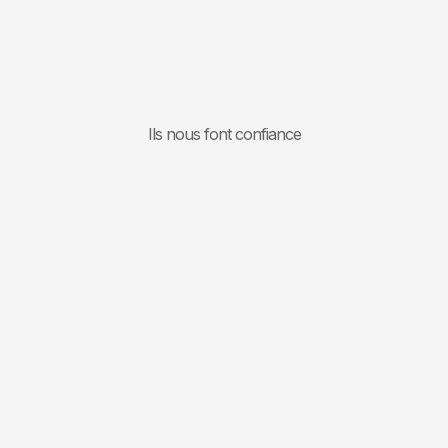
Ils nous font confiance
Qui je suis
Mon histoire
Qui est Charles-Elias Farah